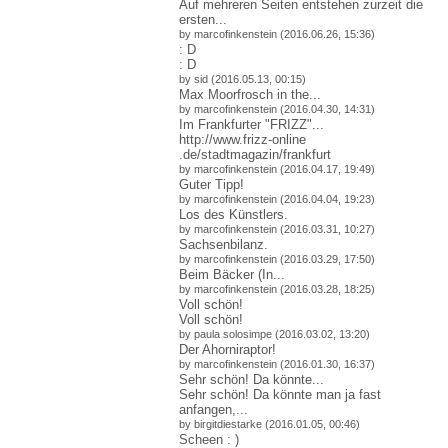
Auf mehreren Seiten entstehen zurzeit die
ersten...
by marcofinkenstein (2016.06.26, 15:36)
: D
: D
by sid (2016.05.13, 00:15)
Max Moorfrosch in the...
by marcofinkenstein (2016.04.30, 14:31)
Im Frankfurter "FRIZZ"...
http://www.frizz-online
.de/stadtmagazin/frankfur
t
by marcofinkenstein (2016.04.17, 19:49)
Guter Tipp!
by marcofinkenstein (2016.04.04, 19:23)
Los des Künstlers.
by marcofinkenstein (2016.03.31, 10:27)
Sachsenbilanz.
by marcofinkenstein (2016.03.29, 17:50)
Beim Bäcker (In...
by marcofinkenstein (2016.03.28, 18:25)
Voll schön!
Voll schön!
by paula solosimpe (2016.03.02, 13:20)
Der Ahorniraptor!
by marcofinkenstein (2016.01.30, 16:37)
Sehr schön! Da könnte...
Sehr schön! Da könnte man ja fast
anfangen,...
by birgitdiestarke (2016.01.05, 00:46)
Scheen : )