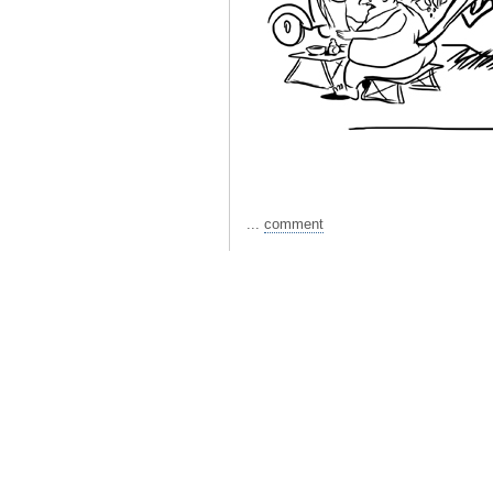
...
comment