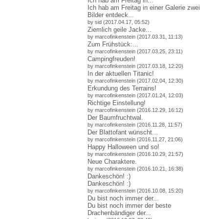
Ich hab am Freitag in...
Ich hab am Freitag in einer Galerie zwei
Bilder entdeck...
by sid (2017.04.17, 05:52)
Ziemlich geile Jacke...
by marcofinkenstein (2017.03.31, 11:13)
Zum Frühstück:...
by marcofinkenstein (2017.03.25, 23:11)
Campingfreuden!
by marcofinkenstein (2017.03.18, 12:20)
In der aktuellen Titanic!
by marcofinkenstein (2017.02.04, 12:30)
Erkundung des Terrains!
by marcofinkenstein (2017.01.24, 12:03)
Richtige Einstellung!
by marcofinkenstein (2016.12.29, 16:12)
Der Baumfruchtwal.
by marcofinkenstein (2016.11.28, 11:57)
Der Blattofant wünscht...
by marcofinkenstein (2016.11.27, 21:06)
Happy Halloween und so!
by marcofinkenstein (2016.10.29, 21:57)
Neue Charaktere.
by marcofinkenstein (2016.10.21, 16:38)
Dankeschön! :)
Dankeschön! :)
by marcofinkenstein (2016.10.08, 15:20)
Du bist noch immer der...
Du bist noch immer der beste
Drachenbändiger der...