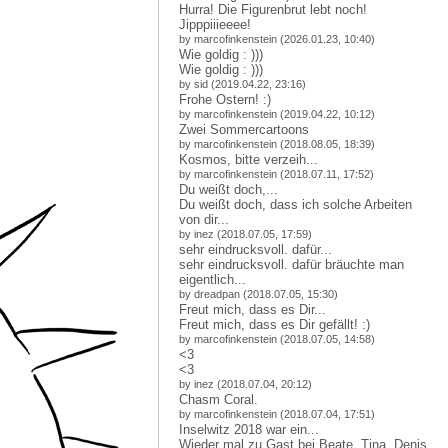
Hurra! Die Figurenbrut lebt noch!
Jipppiiieeee!
by marcofinkenstein (2026.01.23, 10:40)
Wie goldig : )))
Wie goldig : )))
by sid (2019.04.22, 23:16)
Frohe Ostern! :)
by marcofinkenstein (2019.04.22, 10:12)
Zwei Sommercartoons
by marcofinkenstein (2018.08.05, 18:39)
Kosmos, bitte verzeih...
by marcofinkenstein (2018.07.11, 17:52)
Du weißt doch,...
Du weißt doch, dass ich solche Arbeiten
von dir...
by inez (2018.07.05, 17:59)
sehr eindrucksvoll. dafür...
sehr eindrucksvoll. dafür bräuchte man
eigentlich...
by dreadpan (2018.07.05, 15:30)
Freut mich, dass es Dir...
Freut mich, dass es Dir gefällt! :)
by marcofinkenstein (2018.07.05, 14:58)
<3
<3
by inez (2018.07.04, 20:12)
Chasm Coral.
by marcofinkenstein (2018.07.04, 17:51)
Inselwitz 2018 war ein...
Wieder mal zu Gast bei Beate, Tina, Denis