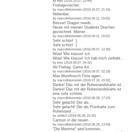
by inez (2016.10.07, 23:49)
Freitagsviecher.
by marcofinkenstein (2016.10.07, 21:16)
Nebenbei.
by marcofinkenstein (2016.09.11, 19:02)
Besser! Dragon needs...
Heute mit meinen Students Drachen
gezeichnet. Meiner...
by marcofinkenstein (2016.09.11, 19:02)
Sehr schön! :)
Sehr schön! :)
by marcofinkenstein (2016.09.07, 12:30)
Wow! Wie klasse! Ich...
Wow! Wie klasse! Ich hab mich verliebt...
by inez (2016.09.07, 04:32)
Ab Freitag: Game Art...
by marcofinkenstein (2016.09.07, 02:18)
Max-Moorfrosch-Time again....
by marcofinkenstein (2016.07.18, 20:02)
Danke! Das mit der Ruhestandskarte ist...
Danke! Das mit der Ruhestandskarte ist
eine sehr schöne...
by marcofinkenstein (2016.06.28, 17:23)
Sehr gelacht! Der als...
Sehr gelacht! Der als Postkarte zum
Ruhestand ...
by ueblich (2016.06.28, 15:26)
Cartoon in der neuen...
by marcofinkenstein (2016.06.28, 13:59)
"Die Memme" wird kommen....