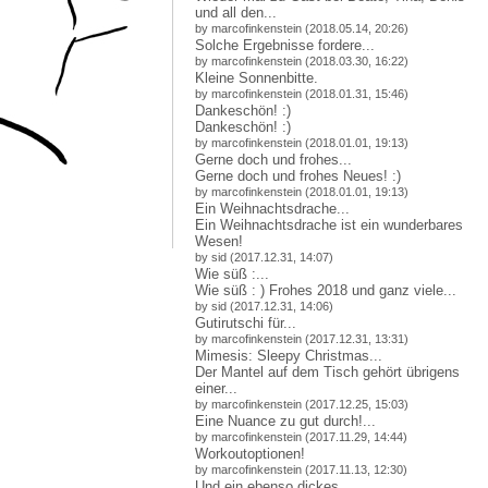
und all den...
by marcofinkenstein (2018.05.14, 20:26)
Solche Ergebnisse fordere...
by marcofinkenstein (2018.03.30, 16:22)
Kleine Sonnenbitte.
by marcofinkenstein (2018.01.31, 15:46)
Dankeschön! :)
Dankeschön! :)
by marcofinkenstein (2018.01.01, 19:13)
Gerne doch und frohes...
Gerne doch und frohes Neues! :)
by marcofinkenstein (2018.01.01, 19:13)
Ein Weihnachtsdrache...
Ein Weihnachtsdrache ist ein wunderbares
Wesen!
by sid (2017.12.31, 14:07)
Wie süß :...
Wie süß : ) Frohes 2018 und ganz viele...
by sid (2017.12.31, 14:06)
Gutirutschi für...
by marcofinkenstein (2017.12.31, 13:31)
Mimesis: Sleepy Christmas...
Der Mantel auf dem Tisch gehört übrigens
einer...
by marcofinkenstein (2017.12.25, 15:03)
Eine Nuance zu gut durch!...
by marcofinkenstein (2017.11.29, 14:44)
Workoutoptionen!
by marcofinkenstein (2017.11.13, 12:30)
Und ein ebenso dickes...