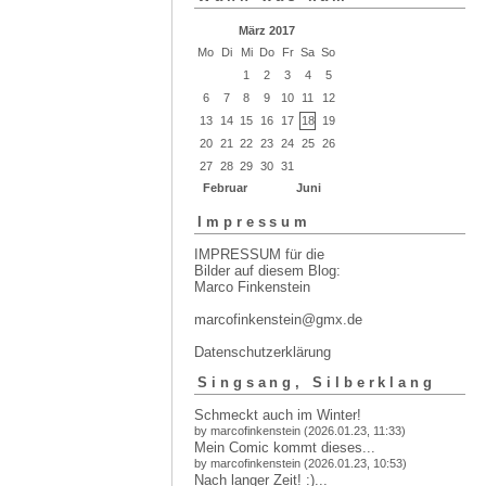
März 2017
Mo
Di
Mi
Do
Fr
Sa
So
1
2
3
4
5
6
7
8
9
10
11
12
13
14
15
16
17
18
19
20
21
22
23
24
25
26
27
28
29
30
31
Februar
Juni
Impressum
IMPRESSUM für die
Bilder auf diesem Blog:
Marco Finkenstein
marcofinkenstein@gmx.de
Datenschutzerklärung
Singsang, Silberklang
Schmeckt auch im Winter!
by marcofinkenstein (2026.01.23, 11:33)
Mein Comic kommt dieses...
by marcofinkenstein (2026.01.23, 10:53)
Nach langer Zeit! :)...