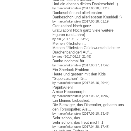
Und ein ebenso dickes Dankeschön! :)
by marcofinkenstein (2017.06.18, 01:20)
Dankeschön und allerliebsten...
Dankeschön und allerliebsten Knuddel! :)
by marcofinkenstein (2017.06.18, 01:19)
Gratulation! Noch ganz...
Gratulation! Noch ganz viele weitere
Figuren (und Jahre)...
by sid (2017.06.17, 23:53)
Meinen ♡lichsten...
Meinen ♡lichsten Glückwunsch liebster
Drachenbändiger! Auf.
..
by inez (2017.06.17, 21:48)
Danke nochmal für...
by marcofinkenstein (2017.06.17, 17:42)
Ein Sherlock-Emblem.
Heute und gestern mit den Kids
"Superzeichen" für...
by marcofinkenstein (2017.06.16, 20:44)
PaprikAlien!
A nice Peppomorph!
by marcofinkenstein (2017.06.12, 16:07)
Ein kleines Liebeslied...
Die Siebziger, das Discoalter, gebaren uns
den Torsospalter. Als...
by marcofinkenstein (2017.06.10, 23:48)
Sehr schön, das...
Sehr schön, das freut mich! :)
by marcofinkenstein (2017.04.30, 17:48)