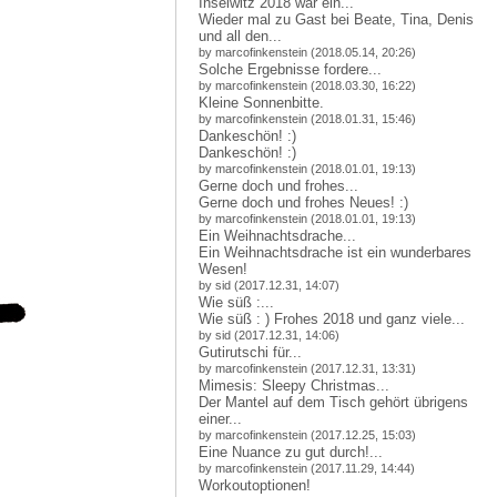
Inselwitz 2018 war ein...
Wieder mal zu Gast bei Beate, Tina, Denis
und all den...
by marcofinkenstein (2018.05.14, 20:26)
Solche Ergebnisse fordere...
by marcofinkenstein (2018.03.30, 16:22)
Kleine Sonnenbitte.
by marcofinkenstein (2018.01.31, 15:46)
Dankeschön! :)
Dankeschön! :)
by marcofinkenstein (2018.01.01, 19:13)
Gerne doch und frohes...
Gerne doch und frohes Neues! :)
by marcofinkenstein (2018.01.01, 19:13)
Ein Weihnachtsdrache...
Ein Weihnachtsdrache ist ein wunderbares
Wesen!
by sid (2017.12.31, 14:07)
Wie süß :...
Wie süß : ) Frohes 2018 und ganz viele...
by sid (2017.12.31, 14:06)
Gutirutschi für...
by marcofinkenstein (2017.12.31, 13:31)
Mimesis: Sleepy Christmas...
Der Mantel auf dem Tisch gehört übrigens
einer...
by marcofinkenstein (2017.12.25, 15:03)
Eine Nuance zu gut durch!...
by marcofinkenstein (2017.11.29, 14:44)
Workoutoptionen!