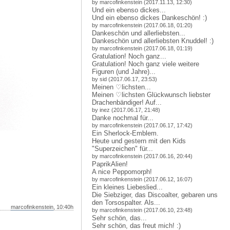
by marcofinkenstein (2017.11.13, 12:30)
Und ein ebenso dickes...
Und ein ebenso dickes Dankeschön! :)
by marcofinkenstein (2017.06.18, 01:20)
Dankeschön und allerliebsten...
Dankeschön und allerliebsten Knuddel! :)
by marcofinkenstein (2017.06.18, 01:19)
Gratulation! Noch ganz...
Gratulation! Noch ganz viele weitere
Figuren (und Jahre)...
by sid (2017.06.17, 23:53)
Meinen ♡lichsten...
Meinen ♡lichsten Glückwunsch liebster
Drachenbändiger! Auf.
..
by inez (2017.06.17, 21:48)
Danke nochmal für...
by marcofinkenstein (2017.06.17, 17:42)
Ein Sherlock-Emblem.
Heute und gestern mit den Kids
"Superzeichen" für...
by marcofinkenstein (2017.06.16, 20:44)
PaprikAlien!
A nice Peppomorph!
by marcofinkenstein (2017.06.12, 16:07)
Ein kleines Liebeslied...
Die Siebziger, das Discoalter, gebaren uns
den Torsospalter. Als...
marcofinkenstein
, 10:40h
by marcofinkenstein (2017.06.10, 23:48)
Sehr schön, das...
Sehr schön, das freut mich! :)