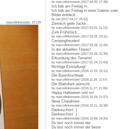
by marcofinkenstein (2017.04.30, 17:48)
Ich hab am Freitag in...
Ich hab am Freitag in einer Galerie zwei
Bilder entdeck...
by sid (2017.04.17, 05:52)
marcofinkenstein
, 10:12h
Ziemlich geile Jacke...
by marcofinkenstein (2017.03.31, 11:13)
Zum Frühstück:...
by marcofinkenstein (2017.03.25, 23:11)
Campingfreuden!
by marcofinkenstein (2017.03.18, 12:20)
In der aktuellen Titanic!
by marcofinkenstein (2017.02.04, 12:30)
Erkundung des Terrains!
by marcofinkenstein (2017.01.24, 12:03)
Richtige Einstellung!
by marcofinkenstein (2016.12.29, 16:12)
Der Baumfruchtwal.
by marcofinkenstein (2016.11.28, 11:57)
Der Blattofant wünscht...
by marcofinkenstein (2016.11.27, 21:06)
Happy Halloween und so!
by marcofinkenstein (2016.10.29, 21:57)
Neue Charaktere.
by marcofinkenstein (2016.10.21, 16:38)
Dankeschön! :)
Dankeschön! :)
by marcofinkenstein (2016.10.08, 15:20)
Du bist noch immer der...
Du bist noch immer der beste