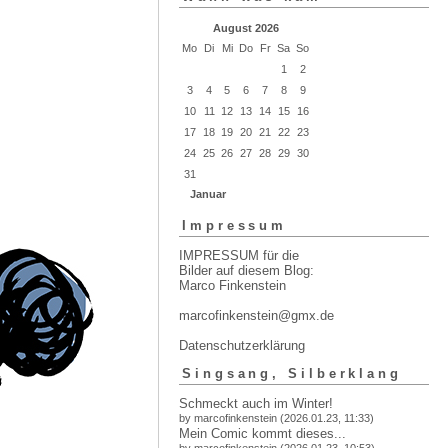
August 2026
Mo
Di
Mi
Do
Fr
Sa
So
1
2
3
4
5
6
7
8
9
10
11
12
13
14
15
16
17
18
19
20
21
22
23
24
25
26
27
28
29
30
31
Januar
Impressum
IMPRESSUM für die
Bilder auf diesem Blog:
Marco Finkenstein
marcofinkenstein@gmx.de
Datenschutzerklärung
Singsang, Silberklang
Schmeckt auch im Winter!
by marcofinkenstein (2026.01.23, 11:33)
Mein Comic kommt dieses...