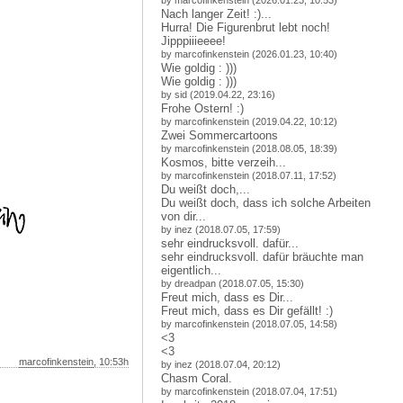
by marcofinkenstein (2026.01.23, 10:53)
Nach langer Zeit! :)...
Hurra! Die Figurenbrut lebt noch!
Jipppiiieeee!
by marcofinkenstein (2026.01.23, 10:40)
Wie goldig : )))
Wie goldig : )))
by sid (2019.04.22, 23:16)
Frohe Ostern! :)
by marcofinkenstein (2019.04.22, 10:12)
Zwei Sommercartoons
by marcofinkenstein (2018.08.05, 18:39)
Kosmos, bitte verzeih...
by marcofinkenstein (2018.07.11, 17:52)
Du weißt doch,...
Du weißt doch, dass ich solche Arbeiten
von dir...
by inez (2018.07.05, 17:59)
sehr eindrucksvoll. dafür...
sehr eindrucksvoll. dafür bräuchte man
eigentlich...
by dreadpan (2018.07.05, 15:30)
Freut mich, dass es Dir...
Freut mich, dass es Dir gefällt! :)
by marcofinkenstein (2018.07.05, 14:58)
<3
<3
marcofinkenstein
, 10:53h
by inez (2018.07.04, 20:12)
Chasm Coral.
by marcofinkenstein (2018.07.04, 17:51)