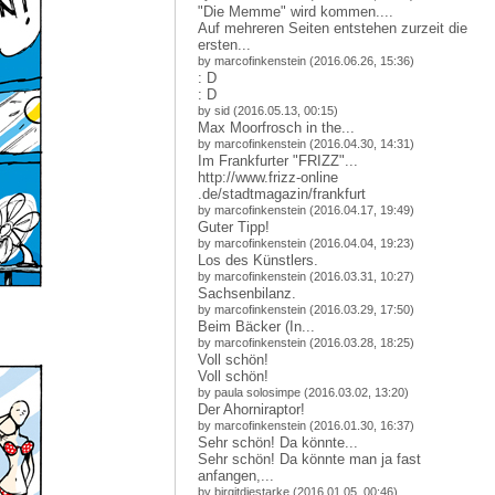
"Die Memme" wird kommen....
Auf mehreren Seiten entstehen zurzeit die
ersten...
by marcofinkenstein (2016.06.26, 15:36)
: D
: D
by sid (2016.05.13, 00:15)
Max Moorfrosch in the...
by marcofinkenstein (2016.04.30, 14:31)
Im Frankfurter "FRIZZ"...
http://www.frizz-online
.de/stadtmagazin/frankfur
t
by marcofinkenstein (2016.04.17, 19:49)
Guter Tipp!
by marcofinkenstein (2016.04.04, 19:23)
Los des Künstlers.
by marcofinkenstein (2016.03.31, 10:27)
Sachsenbilanz.
by marcofinkenstein (2016.03.29, 17:50)
Beim Bäcker (In...
by marcofinkenstein (2016.03.28, 18:25)
Voll schön!
Voll schön!
by paula solosimpe (2016.03.02, 13:20)
Der Ahorniraptor!
by marcofinkenstein (2016.01.30, 16:37)
Sehr schön! Da könnte...
Sehr schön! Da könnte man ja fast
anfangen,...
by birgitdiestarke (2016.01.05, 00:46)