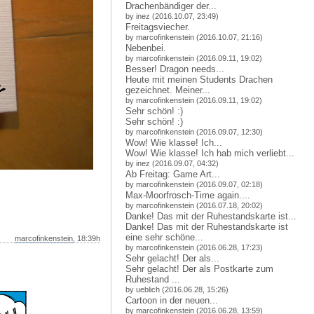
Drachenbändiger der...
by inez (2016.10.07, 23:49)
Freitagsviecher.
by marcofinkenstein (2016.10.07, 21:16)
Nebenbei.
by marcofinkenstein (2016.09.11, 19:02)
Besser! Dragon needs...
Heute mit meinen Students Drachen
gezeichnet. Meiner...
by marcofinkenstein (2016.09.11, 19:02)
Sehr schön! :)
Sehr schön! :)
by marcofinkenstein (2016.09.07, 12:30)
Wow! Wie klasse! Ich...
Wow! Wie klasse! Ich hab mich verliebt...
by inez (2016.09.07, 04:32)
Ab Freitag: Game Art...
by marcofinkenstein (2016.09.07, 02:18)
Max-Moorfrosch-Time again....
by marcofinkenstein (2016.07.18, 20:02)
Danke! Das mit der Ruhestandskarte ist...
Danke! Das mit der Ruhestandskarte ist
eine sehr schöne...
marcofinkenstein
, 18:39h
by marcofinkenstein (2016.06.28, 17:23)
Sehr gelacht! Der als...
Sehr gelacht! Der als Postkarte zum
Ruhestand ...
by ueblich (2016.06.28, 15:26)
Cartoon in der neuen...
by marcofinkenstein (2016.06.28, 13:59)