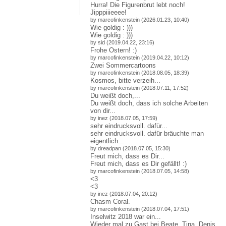
Hurra! Die Figurenbrut lebt noch!
Jipppiiieeee!
by marcofinkenstein (2026.01.23, 10:40)
Wie goldig : )))
Wie goldig : )))
by sid (2019.04.22, 23:16)
Frohe Ostern! :)
by marcofinkenstein (2019.04.22, 10:12)
Zwei Sommercartoons
by marcofinkenstein (2018.08.05, 18:39)
Kosmos, bitte verzeih...
by marcofinkenstein (2018.07.11, 17:52)
Du weißt doch,...
Du weißt doch, dass ich solche Arbeiten
von dir...
by inez (2018.07.05, 17:59)
sehr eindrucksvoll. dafür...
sehr eindrucksvoll. dafür bräuchte man
eigentlich...
by dreadpan (2018.07.05, 15:30)
Freut mich, dass es Dir...
Freut mich, dass es Dir gefällt! :)
by marcofinkenstein (2018.07.05, 14:58)
<3
<3
by inez (2018.07.04, 20:12)
Chasm Coral.
by marcofinkenstein (2018.07.04, 17:51)
Inselwitz 2018 war ein...
Wieder mal zu Gast bei Beate, Tina, Denis