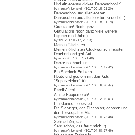
Und ein ebenso dickes Dankeschön! :)
by marcofinkenstein (2017.06.18, 01:20)
Dankeschön und allerliebsten...
Dankeschön und allerliebsten Knuddel! :)
by marcofinkenstein (2017.06.18, 01:19)
Gratulation! Noch ganz...
Gratulation! Noch ganz viele weitere
Figuren (und Jahre)...
by sid (2017.06.17, 23:53)
Meinen ♡lichsten...
Meinen ♡lichsten Glückwunsch liebster
Drachenbändiger! Auf.
..
by inez (2017.06.17, 21:48)
Danke nochmal für...
by marcofinkenstein (2017.06.17, 17:42)
Ein Sherlock-Emblem.
Heute und gestern mit den Kids
"Superzeichen" für...
by marcofinkenstein (2017.06.16, 20:44)
PaprikAlien!
A nice Peppomorph!
by marcofinkenstein (2017.06.12, 16:07)
Ein kleines Liebeslied...
Die Siebziger, das Discoalter, gebaren uns
den Torsospalter. Als...
by marcofinkenstein (2017.06.10, 23:48)
Sehr schön, das...
Sehr schön, das freut mich! :)
by marcofinkenstein (2017.04.30, 17:48)