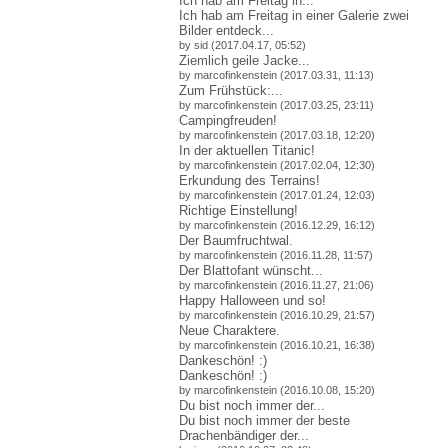
Ich hab am Freitag in...
Ich hab am Freitag in einer Galerie zwei
Bilder entdeck...
by sid (2017.04.17, 05:52)
Ziemlich geile Jacke...
by marcofinkenstein (2017.03.31, 11:13)
Zum Frühstück:...
by marcofinkenstein (2017.03.25, 23:11)
Campingfreuden!
by marcofinkenstein (2017.03.18, 12:20)
In der aktuellen Titanic!
by marcofinkenstein (2017.02.04, 12:30)
Erkundung des Terrains!
by marcofinkenstein (2017.01.24, 12:03)
Richtige Einstellung!
by marcofinkenstein (2016.12.29, 16:12)
Der Baumfruchtwal.
by marcofinkenstein (2016.11.28, 11:57)
Der Blattofant wünscht...
by marcofinkenstein (2016.11.27, 21:06)
Happy Halloween und so!
by marcofinkenstein (2016.10.29, 21:57)
Neue Charaktere.
by marcofinkenstein (2016.10.21, 16:38)
Dankeschön! :)
Dankeschön! :)
by marcofinkenstein (2016.10.08, 15:20)
Du bist noch immer der...
Du bist noch immer der beste
Drachenbändiger der...