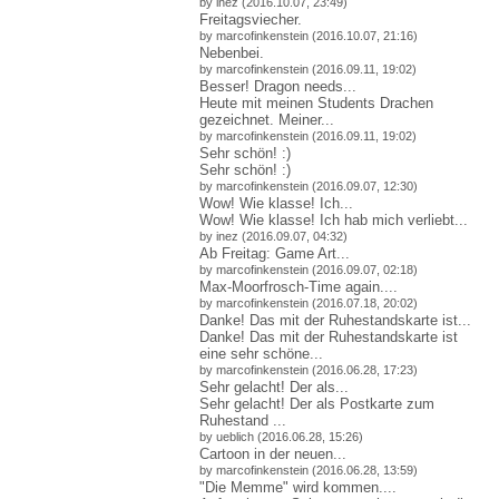
by inez (2016.10.07, 23:49)
Freitagsviecher.
by marcofinkenstein (2016.10.07, 21:16)
Nebenbei.
by marcofinkenstein (2016.09.11, 19:02)
Besser! Dragon needs...
Heute mit meinen Students Drachen
gezeichnet. Meiner...
by marcofinkenstein (2016.09.11, 19:02)
Sehr schön! :)
Sehr schön! :)
by marcofinkenstein (2016.09.07, 12:30)
Wow! Wie klasse! Ich...
Wow! Wie klasse! Ich hab mich verliebt...
by inez (2016.09.07, 04:32)
Ab Freitag: Game Art...
by marcofinkenstein (2016.09.07, 02:18)
Max-Moorfrosch-Time again....
by marcofinkenstein (2016.07.18, 20:02)
Danke! Das mit der Ruhestandskarte ist...
Danke! Das mit der Ruhestandskarte ist
eine sehr schöne...
by marcofinkenstein (2016.06.28, 17:23)
Sehr gelacht! Der als...
Sehr gelacht! Der als Postkarte zum
Ruhestand ...
by ueblich (2016.06.28, 15:26)
Cartoon in der neuen...
by marcofinkenstein (2016.06.28, 13:59)
"Die Memme" wird kommen....