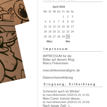
April 2016
Mo
Di
Mi
Do
Fr
Sa
So
1
2
3
4
5
6
7
8
9
10
11
12
13
14
15
16
17
18
19
20
21
22
23
24
25
26
27
28
29
30
März
Mai
Impressum
IMPRESSUM für die
Bilder auf diesem Blog:
Marco Finkenstein
marcofinkenstein@gmx.de
Datenschutzerklärung
Singsang, Silberklang
Schmeckt auch im Winter!
by marcofinkenstein (2026.01.23, 11:33)
Mein Comic kommt dieses...
by marcofinkenstein (2026.01.23, 10:53)
Nach langer Zeit! :)...