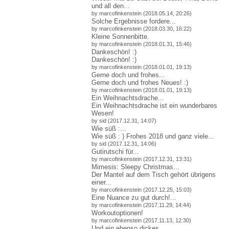
und all den...
by marcofinkenstein (2018.05.14, 20:26)
Solche Ergebnisse fordere...
by marcofinkenstein (2018.03.30, 16:22)
Kleine Sonnenbitte.
by marcofinkenstein (2018.01.31, 15:46)
Dankeschön! :)
Dankeschön! :)
by marcofinkenstein (2018.01.01, 19:13)
Gerne doch und frohes...
Gerne doch und frohes Neues! :)
by marcofinkenstein (2018.01.01, 19:13)
Ein Weihnachtsdrache...
Ein Weihnachtsdrache ist ein wunderbares
Wesen!
by sid (2017.12.31, 14:07)
Wie süß :...
Wie süß : ) Frohes 2018 und ganz viele...
by sid (2017.12.31, 14:06)
Gutirutschi für...
by marcofinkenstein (2017.12.31, 13:31)
Mimesis: Sleepy Christmas...
Der Mantel auf dem Tisch gehört übrigens
einer...
by marcofinkenstein (2017.12.25, 15:03)
Eine Nuance zu gut durch!...
by marcofinkenstein (2017.11.29, 14:44)
Workoutoptionen!
by marcofinkenstein (2017.11.13, 12:30)
Und ein ebenso dickes...