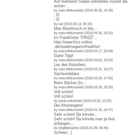
Auf mehreren Seiten entstehen zurzeit die
ersten...
by marcofinkenstein (2016.06.26, 15:36)
: D
: D
by sid (2016.05.13, 00:15)
Max Moorfrosch in the...
by marcofinkenstein (2016.04.30, 14:31)
Im Frankfurter "FRIZZ"...
http://www.frizz-online
.de/stadtmagazin/frankfur
t
by marcofinkenstein (2016.04.17, 19:49)
Guter Tipp!
by marcofinkenstein (2016.04.04, 19:23)
Los des Künstlers.
by marcofinkenstein (2016.03.31, 10:27)
Sachsenbilanz.
by marcofinkenstein (2016.03.29, 17:50)
Beim Bäcker (In...
by marcofinkenstein (2016.03.28, 18:25)
Voll schön!
Voll schön!
by paula solosimpe (2016.03.02, 13:20)
Der Ahorniraptor!
by marcofinkenstein (2016.01.30, 16:37)
Sehr schön! Da könnte...
Sehr schön! Da könnte man ja fast
anfangen,...
by birgitdiestarke (2016.01.05, 00:46)
Scheen : )